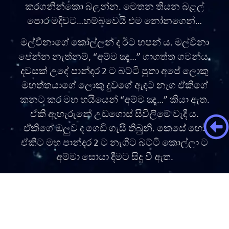
කරගනින්කො බලන්න. මෙතන තියන බළල්
පොර මදිවට…හම්බවෙයි එම නෝනගෙන්…
මල්වීනාගේ කෝල්ලන් ද ඊට හපන් ය. මල්වීනා
පේන්න නැත්නම්, “අම්ම ඤෑ…” ගාගත්ත ගමන්ය.
දවසක් උදේ පාන්දර 2 ට බට්ටි පුතා අපේ ලොකු
මහත්තයාගේ ලොකු දුවගේ ඇඳට නැග ඒකිගේ
කනට කර මහ හයියෙන් “අම්ම ඤෑ…” කියා ඇත.
ඒකි ඇහැරුනේ උඩගොස් සිවිලිමේ වැදී ය.
ඒකිගේ ඔලුව ද ගෙඩි ගැසී තිබුනි. කෙසේ හෝ
ඒකිට මහ පාන්දර 2 ට නැගිට බට්ටි කොල්ලා ට
අම්මා සොයා දීමට සිදු වී ඇත.
මුන්ව පාසල් යැවීමට යෝජනා කළ විට මල්වීනා
කිව්වේ අපෝ එහෙම කොහොමද…අපට එලුවන්
කෑම කිරීමටත් කට්ටිය මදි ය. ඉන්න උන්වත්
ඉස්කෝලෙ යවා කොහොමද කියා ය.