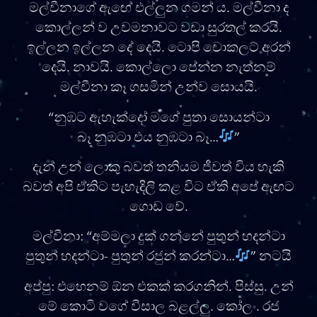
මල්වීනාගේ ඇඟේ එල්ලුන ගමන් ය. මල්වීනා ද
කොල්ලන් ව උවමනාවට වඩා සුරතල් කරයි.
ඉල්ලන ඉල්ලන දේ දෙයි. ටොපි චොකලට් අරන්
දෙයි. නාවයි. කොල්ලො පේන්න නැත්නම්
මල්වීනා කෑ ගසමින් උන්ව සොයයි.
“නුඹට ඇහැක්දෝ මගේ පුතා සොයන්ටා
බෑ නුඹටා එය නුඹටා බෑ…
”
දැන් උන් ලොකු බවත් තනියම ජීවත් විය හැකි
බවත් අපි ඒකිට පැහැදිලි කළ විට ඒකි අපේ ඇඟට
ගොඩ වේ.
මල්වීනා: “අම්මලා දුක් ගන්නේ පුතුන් හදන්ටා
පුතුන් හදන්ටා- පුතුන් රජුන් කරන්ටා…
” නටයි
අප්පු: එහෙනම් ඕන එකක් කරගනින්. පිස්සු. උන්
මේ කොටි වගේ විසාල බළල්ලු. කෝලං. රජ