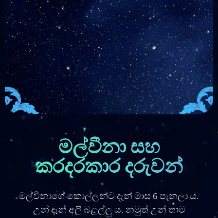
මල්වීනා සහ
කරදරකාර දරුවන්
මල්වීනාගේ කොල්ලන්ට දැන් මාස 6 පැනලා ය.
උන් දැන් අලි බළල්ලු ය. නමුත් උන් තාම