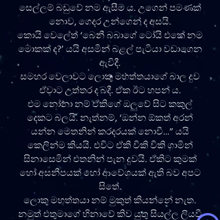
සෙල්ලම් බඩුවේ නම ඇසීම ය. උගෙන් පමණක්
නොව, ගෙදර උන්ගෙන් ද අසයි.
කොයි වෙලේත් ‘බෙනී බබාගේ ටෝයි එකේ නම
මොකක් ද?’ යයි අසමින් බළල් පැටියා වඩාගෙන
ඇවිදී.
සමහර වෙලාවට ලොකු මහත්තයාගේ බාල දුව
ඒවාට උත්තර ද බදී. ඒක ඊට හපන් ය.
එම නෝනා නම් ඒකිගේ ඔලුවේ සිට කකුල්
දෙකට බලයි. නැත්නම්, ‘ඔන්න ඕකත් අරන්
යන්න මෙතනින් කරදරයක් නොවී…” යයි
කෙලින්ම කියයි. එවිට ඒකි විකි විකි ගාමින්
සිනාසෙමින් එතනින් පැන දුවයි. ඒකිට කුමක්
හෝ අසනීපයක් හෝ ආවේශයක් ඇති බව අපට
සිතේ.
ලොකු මහත්තයා නම් මුකුත් කියන්නේ නැත.
නමුත් එතුමාගේ හිනාවේ කිව යුතු සියල්ල ලියවී