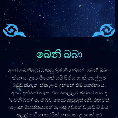
බෙනි බබා
අපේ බෙනිටෝ ට කවුරුත් කියන්නේ ‘බෙනී බබා’
කියා ය. ඌට මීයෙක් යයි සිතිය හැකි සෙල්ලම්
බඩුවක් ඇත. ඒක ඌට දුන්නේ එම නෝනා ය.
අපට දුන්නේ නැත. එම සෙල්ලම් බඩුවේ නම ද
‘බෙනී බබා’ ය. ඒ බව ගෙදර කවුරුත් දනී. එනමුත්
ලොකු මහත්තයාගේ ලොකු දුවගේ වැඩේ ම ඔය
බළල් පැටියා කරපින්නාගෙන උගෙන් අර