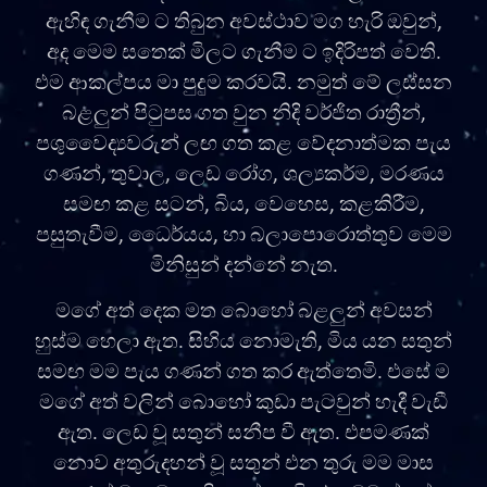
ඇහිඳ ගැනීම ට තිබුන අවස්ථාව මග හැරි ඔවුන්,
අද මෙම සතෙක් මිලට ගැනීම ට ඉදිරිපත් වෙති.
එම ආකල්පය මා පුදුම කරවයි. නමුත් මේ ලස්සන
බළලුන් පිටුපස ගත වුන නිදි වර්ජිත රාත්‍රීන්,
පශුවෛද්‍යවරුන් ලඟ ගත කළ වේදනාත්මක පැය
ගණන්, තුවාල, ලෙඩ රෝග, ශල්‍යකර්ම, මරණය
සමඟ කළ සටන්, බිය, වෙහෙස, කළකිරීම,
පසුතැවීම, ධෛර්යය, හා බලාපොරොත්තුව මෙම
මිනිසුන් දන්නේ නැත.
මගේ අත් දෙක මත බොහෝ බළලුන් අවසන්
හුස්ම හෙලා ඇත. සිහිය නොමැති, මිය යන සතුන්
සමඟ මම පැය ගණන් ගත කර ඇත්තෙමි. එසේ ම
මගේ අත් වලින් බොහෝ කුඩා පැටවුන් හැදී වැඩී
ඇත. ලෙඩ වූ සතුන් සනීප වී ඇත. එපමණක්
නොව අතුරුදහන් වූ සතුන් එන තුරු මම මාස