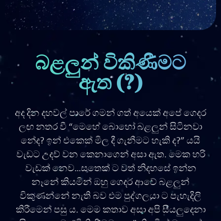
බළලුන් විකිණීමට
ඇත (?)
අද දින දහවල් පාරේ ගමන් ගත් අයෙක් අපේ ගෙදර
ලඟ නතර වී “මෙහේ බොහෝ බළලුන් සිටිනවා
නේද? ඉන් එකෙක් මිල දී ගැනීමට හැකි ද?” යයි
වැඩට උදව් වන කෙනාගෙන් අසා ඇත. මෙක හරි
වැඩක් නෙව…සතෙක් ට වත් නිදහසේ ඉන්න
නෑනේ කියමින් ඔහු ගෙදර ආවේ බළලුන්
විකුණන්නේ නැති බව එම පුද්ගලයා ට පැහැදිලි
කිරීමෙන් පසු ය. මෙම කතාව අසා අපි සියලුදෙනා