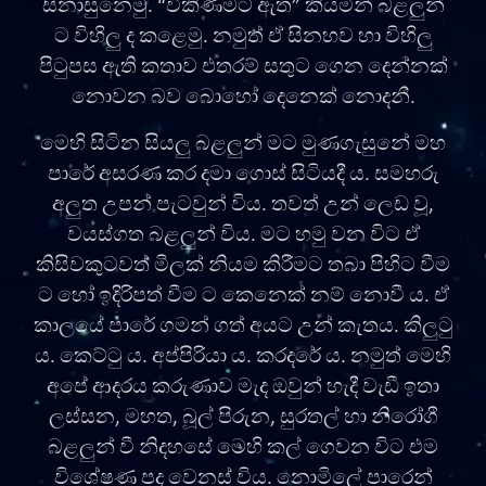
සිනාසුනෙමු. “විකිණීමට ඇත” කියමින් බළලුන්
ට විහිලු ද කළෙමු. නමුත් ඒ සිනහව හා විහිලු
පිටුපස ඇති කතාව එතරම් සතුට ගෙන දෙන්නක්
නොවන බව බොහෝ දෙනෙක් නොදනී.
මෙහි සිටින සියලු බළලුන් මට මුණගැසුනේ මහ
පාරේ අසරණ කර දමා ගොස් සිටියදී ය. සමහරු
අලුත උපන් පැටවුන් විය. තවත් උන් ලෙඩ වූ,
වයස්ගත බළලුන් විය. මට හමු වන විට ඒ
කිසිවකුටවත් මිලක් නියම කිරීමට තබා පිහිට වීම
ට හෝ ඉදිරිපත් වීම ට කෙනෙක් නම් නොවී ය. ඒ
කාලයේ පාරේ ගමන් ගත් අයට උන් කැතය. කිලුටු
ය. කෙට්ටු ය. අප්පිරියා ය. කරදරේ ය. නමුත් මෙහි
අපේ ආදරය කරුණාව මැද ඔවුන් හැදී වැඩී ඉතා
ලස්සන, මහත, බූල් පිරුන, සුරතල් හා නිරෝගී
බළලුන් වී නිදහසේ මෙහි කල් ගෙවන විට එම
විශේෂණ පද වෙනස් විය. නොමිලේ පාරෙන්