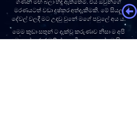
ගණන් මඟ බලා හිඳ ඇත්තෙමි. එය ඔවුන්ගේ
මරණයටත් වඩා දුෂ්කර අත්දැකීමකි. මේ සියලු
දේවල් වලදී මට උදවු වුනේ මගේ පවුලේ අය ය.
මෙම කුඩා සතුන් ට දැක්වූ කරුණාව නිසා ම අපි
බොහෝ කරදර වලින් ගැලවී ඇත. ආපස්සට සිතා
බලන විට එම සිදුවීම් ඉතාමත් ම පුදුම සහගත ය.
ඇදහිය නොහැකි තරම් ම පුදුම ය. ඒ අප ලෝකය
ට නිදහස් කරන දෙය නැවත අප කරා පැමිණෙන
බව මා දැන ගත් එක් ක්‍රමයක් විය.
මේ බළලුන් ට මිලක් නැත. මොවුන් නුමුහුන්
පෙළපත් වලින් එන විවිධාකාර නම් සහිත උසස්
වර්ග වල බළලුන් ද නොවේ ය. මේ ශ්‍රී ලංකාවේ
බළලුන්ගේ වල් දර්ශකය නියෝජනය කරන ඉතා
ම සාමාන්‍ය බළලුන් ය. එකම වෙනස මොවුන්
හැදුන වැඩුන පරිසරය පමණ ය. ඒ නිසා මොවුන්