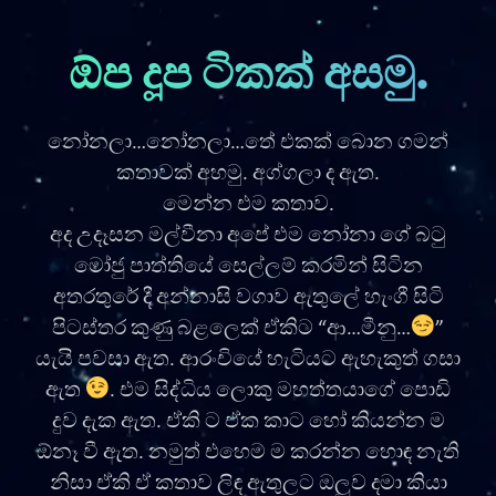
ඕප දූප ටිකක් අසමු.
නෝනලා…නෝනලා…තේ එකක් බොන ගමන්
කතාවක් අහමු. අග්ගලා ද ඇත.
මෙන්න එම කතාව.
අද උදෑසන මල්වීනා අපේ එම නෝනා ගේ බටු
මෝජු පාත්තියේ සෙල්ලම් කරමින් සිටින
අතරතුරේ දී අන්නාසි වගාව ඇතුලේ හැංගී සිටි
පිටස්තර කුණු බළලෙක් ඒකිට “ආ…මීනු…
”
යැයි පවසා ඇත. ආරංචියේ හැටියට ඇහැකුත් ගසා
ඇත
. එම සිද්ධිය ලොකු මහත්තයාගේ පොඩි
දුව දැක ඇත. ඒකි ට ඒක කාට හෝ කියන්න ම
ඕනෑ වී ඇත. නමුත් එහෙම ම කරන්න හොඳ නැති
නිසා ඒකි ඒ කතාව ලිඳ ඇතුලට ඔලුව දමා කියා