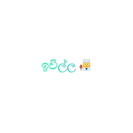
ඉවිල්ල
අපේ ලොකු මහත්තයාගේ ලොකු දුව උයන කෑම
සුපිරි ය. ඒකි ඉව්ව දවස ට ගෙදර මගුල් ගෙයක්
වැනි ය. මේ මොනව ද මේ මොනව ද අසමින්
සියලු දෙනා ම ඒකි උයා ඇති සියලුම හොදි බෙදා
ගන්නේ අඩුම ගානේ ඉන් එක හොද්දක් සමඟ
හෝ බත් ටිකක් කා ගත හැකි වේ යයි දැඩි